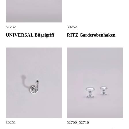
51232
30252
UNIVERSAL Bügelgriff
RITZ Garderobenhaken
30251
52700_52710