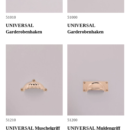
51010
51000
UNIVERSAL
UNIVERSAL
Garderobenhaken
Garderobenhaken
51210
51200
UNIVERSAL Muschelgriff
UNIVERSAL Muldengriff