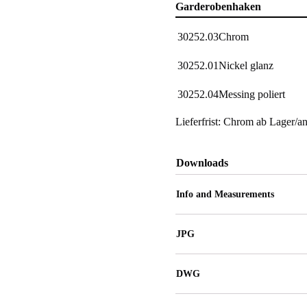
Garderobenhaken
30252.03
Chrom
30252.01
Nickel glanz
30252.04
Messing poliert
Lieferfrist: Chrom ab Lager/a
Downloads
Info and Measurements
JPG
DWG