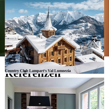
Showroom
Infos
Über uns
Kontakt
Glossar
Blog
Rechtliches
Impressum & AGB
Datenschutzbestimmungen
THE HOUSE SHOP - Pfalzgasse 2, 8001 Zürich, Switzerland |
+41 44 211 77 07 | info@the-house-shop.com
Referenzen
Country Club Lampart‘s Val Lumnezia