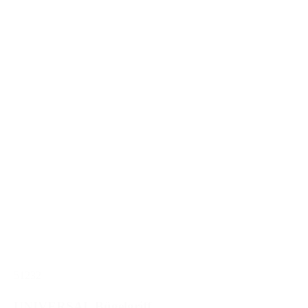
51232
UNIVERSAL Bügelgriff