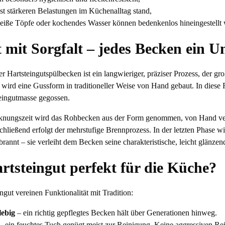
bst stärkeren Belastungen im Küchenalltag stand,
eiße Töpfe oder kochendes Wasser können bedenkenlos hineingestellt
 mit Sorgfalt – jedes Becken ein U
er Hartsteingutspülbecken ist ein langwieriger, präziser Prozess, der g
 wird eine Gussform in traditioneller Weise von Hand gebaut. In diese
teingutmasse gegossen.
nungszeit wird das Rohbecken aus der Form genommen, von Hand ver
chließend erfolgt der mehrstufige Brennprozess. In der letzten Phase w
rannt – sie verleiht dem Becken seine charakteristische, leicht glänzen
tsteingut perfekt für die Küche?
gut vereinen Funktionalität mit Tradition:
lebig
– ein richtig gepflegtes Becken hält über Generationen hinweg.
– ein feuchtes Tuch genügt meist zur Reinigung. Keine aggressiven Re