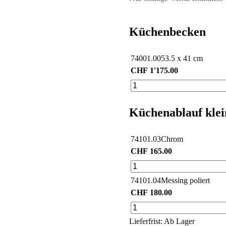
Küchenbecken
74001.00
53.5 x 41 cm
CHF
1'175.00
Küchenablauf klei
74101.03
Chrom
CHF
165.00
74101.04
Messing poliert
CHF
180.00
Lieferfrist: Ab Lager