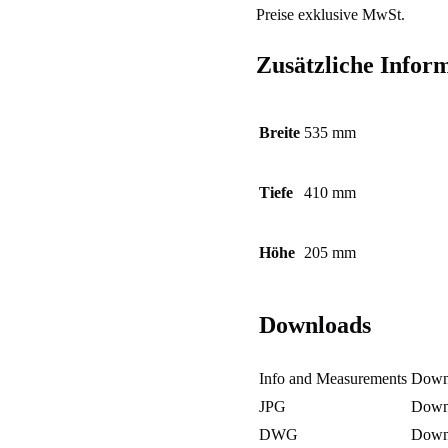
Preise exklusive MwSt.
Zusätzliche Infor
Breite
535 mm
Tiefe
410 mm
Höhe
205 mm
Downloads
Info and Measurements
Down
JPG
Down
DWG
Down