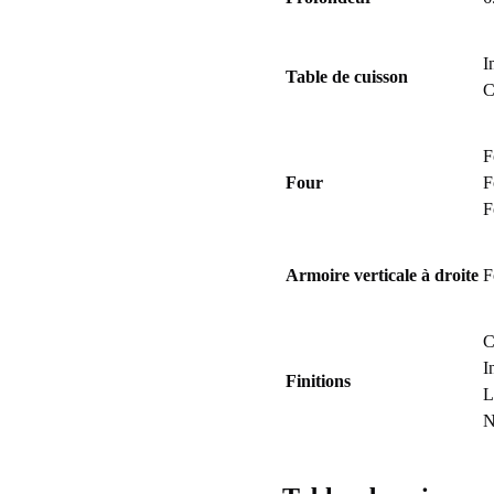
I
Table de cuisson
C
F
Four
F
F
Armoire verticale à droite
F
C
I
Finitions
L
N