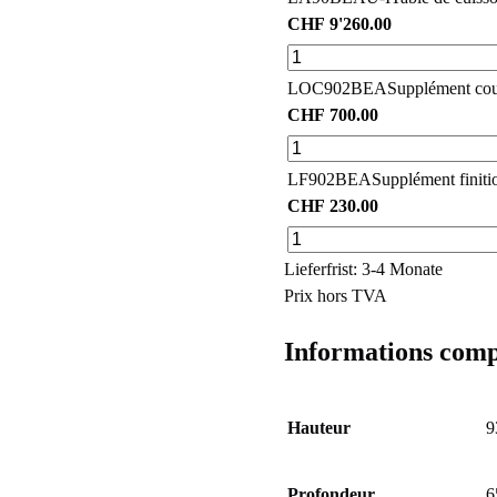
CHF
9'260.00
LOC902BEA
Supplément coul
CHF
700.00
LF902BEA
Supplément finitio
CHF
230.00
Lieferfrist: 3-4 Monate
Prix hors TVA
Informations comp
Hauteur
9
Profondeur
6