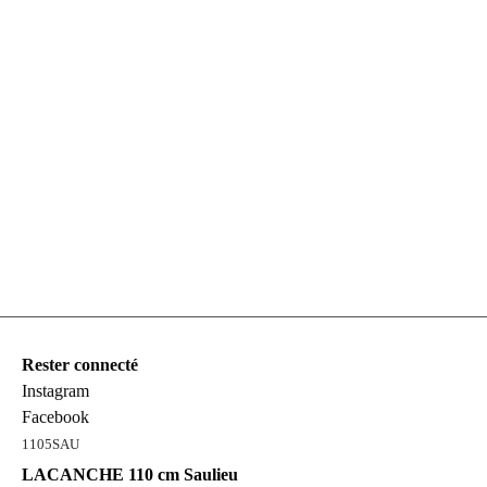
Rester connecté
Instagram
Facebook
Services
1105SAU
LACANCHE Représentation
LACANCHE 110 cm Saulieu